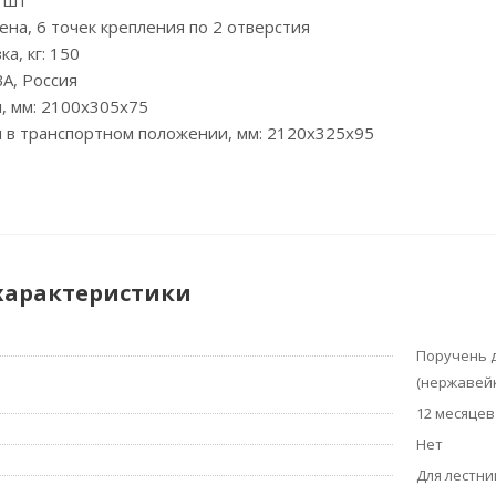
2 шт
ена, 6 точек крепления по 2 отверстия
а, кг: 150
А, Россия
, мм: 2100х305х75
 в транспортном положении, мм: 2120х325х95
характеристики
Поручень д
(нержавей
12 месяцев
Нет
Для лестни