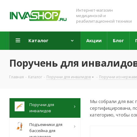
Интернет-магазин
медицинской и
реабилитационной техники
Каталог
Акции
Блог
Поручень для инвалидов
Главная
-
Каталог
-
Поручни для инвалидов
-
Поручни из нержав
Мы собрали для вас 
Поручни для
сертифицирована, по
инвалидов
категорию, чтобы оз
Подъемники для
бассейна для
инвалидов