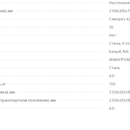
Настенные
ие), мм
2100х305х7
Саморез 4,
30
Нет
Стена, 6 т
Белый, RAL
ИНВАПРОМ,
Сталь
6.9
 кг
150
вка), мм
2120х325х9
 транспортном положении, мм
2120х325х9
6.9