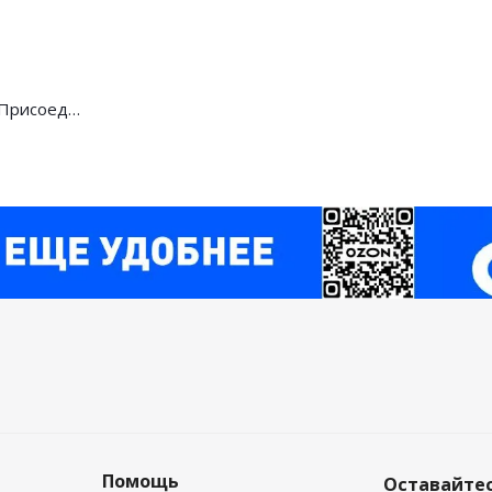
НоменклатураПрисоединенныеФайлы
Помощь
Оставайтес