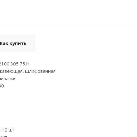
Как купить
2100.305.75.Н
ржавеющая, шлифованная
шивания
30
- 12 шт