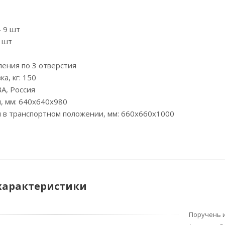
- 9 шт
9 шт
пления по 3 отверстия
а, кг: 150
А, Россия
, мм: 640х640х980
 в транспортном положении, мм: 660х660х1000
характеристики
Поручень и