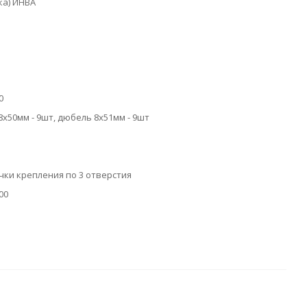
ка) ИНВА
0
8х50мм - 9шт, дюбель 8х51мм - 9шт
очки крепления по 3 отверстия
00