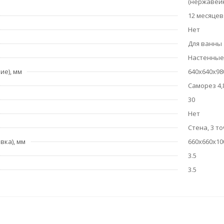
(нержавей
12 месяцев
Нет
Для ванны
Настенные
ие), мм
640х640х98
Саморез 4,
30
Нет
Стена, 3 т
вка), мм
660х660х10
3.5
3.5