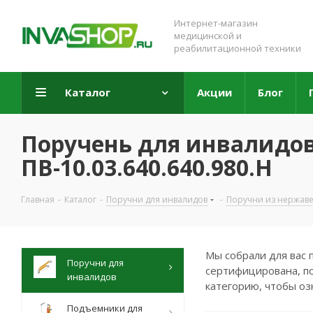
Интернет-магазин
медицинской и
реабилитационной техники
Каталог
Акции
Блог
Поручень для инвалидо
ПВ-10.03.640.640.980.Н
Главная
-
Каталог
-
Поручни для инвалидов
-
Поручни из нержав
Мы собрали для вас 
Поручни для
сертифицирована, по
инвалидов
категорию, чтобы оз
Подъемники для