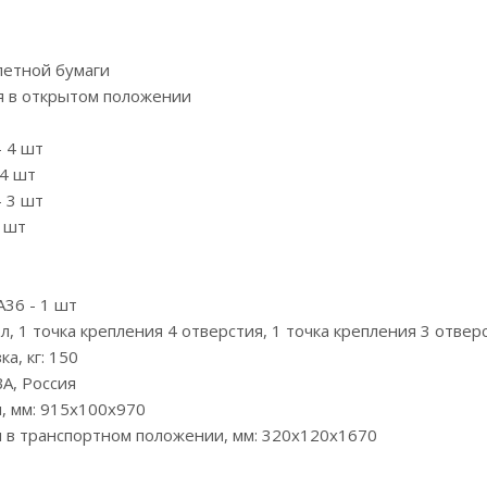
летной бумаги
я в открытом положении
- 4 шт
 4 шт
- 3 шт
3 шт
т
А36 - 1 шт
л, 1 точка крепления 4 отверстия, 1 точка крепления 3 отвер
а, кг: 150
А, Россия
, мм: 915х100х970
 в транспортном положении, мм: 320х120х1670