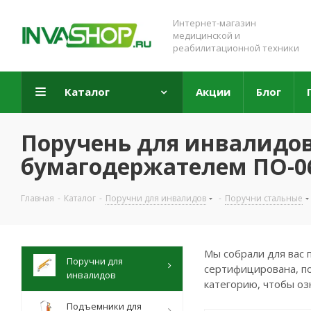
Интернет-магазин
медицинской и
реабилитационной техники
Каталог
Акции
Блог
Поручень для инвалидо
бумагодержателем ПО-06.
Главная
-
Каталог
-
Поручни для инвалидов
-
Поручни стальные
Мы собрали для вас 
Поручни для
сертифицирована, по
инвалидов
категорию, чтобы оз
Подъемники для