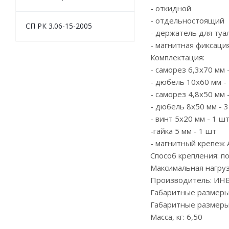
- откидной
- отдельностоящий
СП РК 3.06-15-2005
- держатель для туа
- магнитная фиксаци
Комплектация:
- саморез 6,3х70 мм 
- дюбель 10х60 мм -
- саморез 4,8х50 мм 
- дюбель 8х50 мм - 
- винт 5х20 мм - 1 ш
-гайка 5 мм - 1 шт
- магнитный крепеж 
Способ крепления: по
Максимальная нагрузк
Производитель: ИНВ
Габаритные размеры
Габаритные размеры
Масса, кг: 6,50