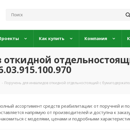
Проекты
Как купить
Компания
К
в откидной отдельностоящ
03.915.100.970
-
Поручень для инвалидов откидной отдельностоящий с бумагодержател
полный ассортимент средств реабилитации: от поручней и по
ставляется напрямую от производителей и доступна к заказу
накомиться с моделями, ценами и подробными характеристи