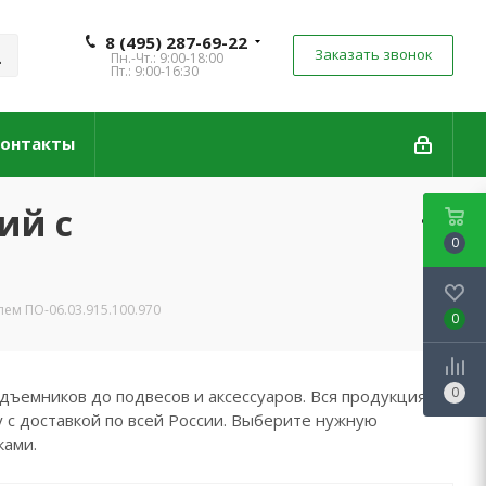
8 (495) 287-69-22
Заказать звонок
Пн.-Чт.: 9:00-18:00
Пт.: 9:00-16:30
онтакты
ий с
0
ем ПО-06.03.915.100.970
0
0
дъемников до подвесов и аксессуаров. Вся продукция
 с доставкой по всей России. Выберите нужную
ками.