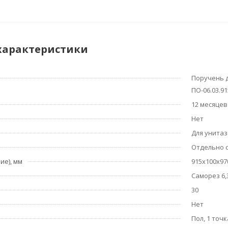
характеристики
Поручень 
ПО-06.03.9
12 месяцев
Нет
Для унитаз
Отдельно 
ие), мм
915х100х97
Саморез 6,3
30
Нет
Пол, 1 точ