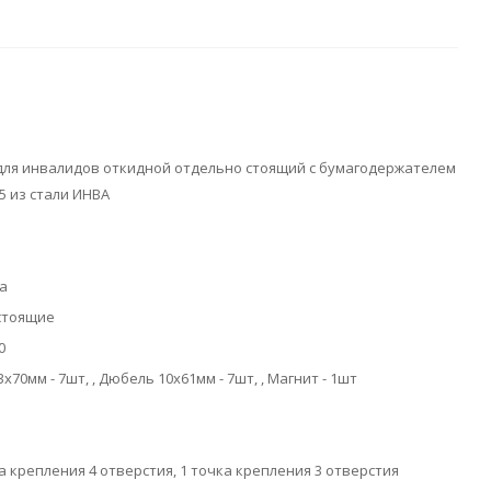
для инвалидов откидной отдельно стоящий с бумагодержателем
15 из стали ИНВА
а
стоящие
0
х70мм - 7шт, , Дюбель 10х61мм - 7шт, , Магнит - 1шт
ка крепления 4 отверстия, 1 точка крепления 3 отверстия