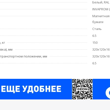
Белый, RAL
INVAPROM (
Магнитная 
бумаги
Сталь
6.5
 кг
150
вка), мм
320х120х16
 транспортном положении, мм
320х120х16
6.5