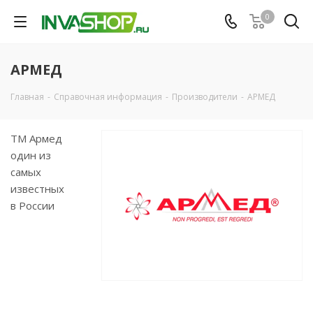
0
АРМЕД
Главная
-
Справочная информация
-
Производители
-
АРМЕД
ТМ Армед
один из
самых
известных
в России