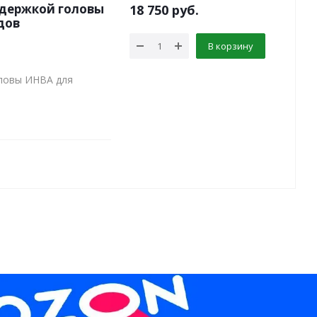
ддержкой головы
18 750
руб.
дов
В корзину
оловы ИНВА для