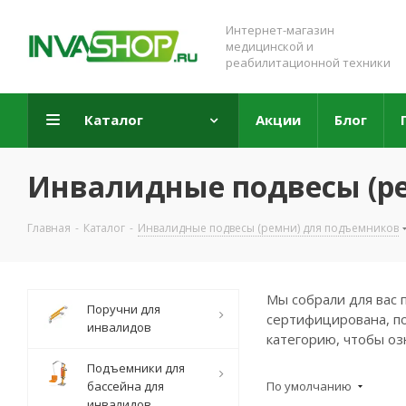
Интернет-магазин
медицинской и
реабилитационной техники
Каталог
Акции
Блог
Инвалидные подвесы (р
Главная
-
Каталог
-
Инвалидные подвесы (ремни) для подъемников
Мы собрали для вас 
Поручни для
сертифицирована, по
инвалидов
категорию, чтобы оз
Подъемники для
бассейна для
По умолчанию
инвалидов