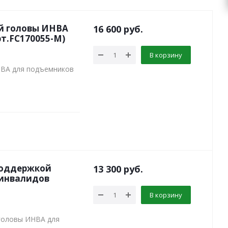
й головы ИНВА
16 600
руб.
т.FC170055-М)
В корзину
НВА для подъемников
поддержкой
13 300
руб.
 инвалидов
В корзину
 головы ИНВА для