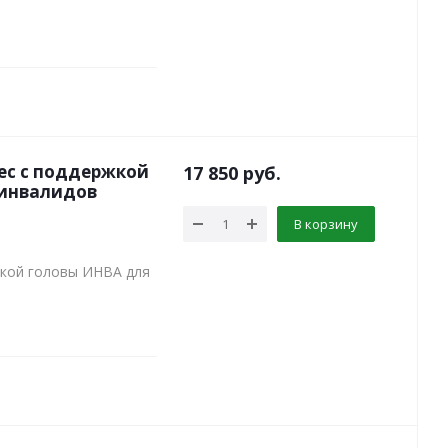
ес с поддержкой
17 850
руб.
 инвалидов
В корзину
жкой головы ИНВА для