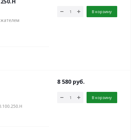
.250.Н
В корзину
ржателем
8 580
руб.
В корзину
.100.250.Н