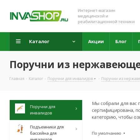
Интернет-магазин
медицинской и
реабилитационной техники
Каталог
Акции
Блог
Поручни из нержавеюще
Главная
-
Каталог
-
Поручни для инвалидов
-
Поручни из нержав
Мы собрали для вас 
Поручни для
сертифицирована, по
инвалидов
категорию, чтобы оз
Подъемники для
бассейна для
По умолчанию
инвалидов