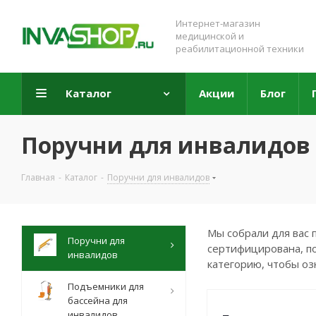
Интернет-магазин
медицинской и
реабилитационной техники
Каталог
Акции
Блог
Поручни для инвалидов
Главная
-
Каталог
-
Поручни для инвалидов
Мы собрали для вас 
Поручни для
сертифицирована, по
инвалидов
категорию, чтобы оз
Подъемники для
бассейна для
инвалидов