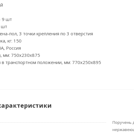
ый
- 9 шт
9 шт
ена-пол, 3 точки крепления по 3 отверстия
а, кг: 150
А, Россия
, мм: 750х230х875
 в транспортном положении, мм: 770х250х895
характеристики
Поручень д
нержавеющ