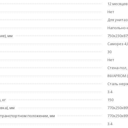
12 месяцев
Нет
Для унитаз
Напольно-
ие), мм
750х230х87
Саморез 4,
30
Нет
Стена-пол,
INVAPROM (
Сталь нер
3.4
 кг
150
вка), мм
770х250х89
 транспортном положении, мм
770х250х89
3.4