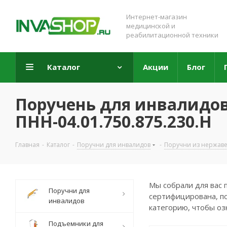
Интернет-магазин
медицинской и
реабилитационной техники
Каталог
Акции
Блог
Поручень для инвалидо
ПНН-04.01.750.875.230.Н
Главная
-
Каталог
-
Поручни для инвалидов
-
Поручни из нержав
Мы собрали для вас 
Поручни для
сертифицирована, по
инвалидов
категорию, чтобы оз
Подъемники для