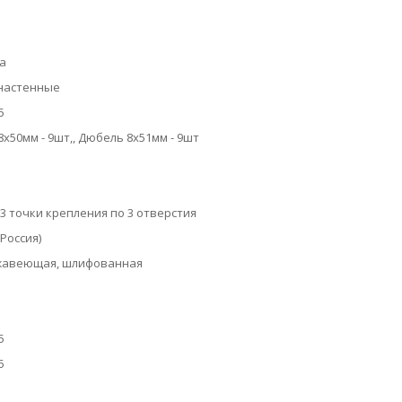
а
настенные
5
8х50мм - 9шт,, Дюбель 8х51мм - 9шт
 3 точки крепления по 3 отверстия
Россия)
жавеющая, шлифованная
5
5